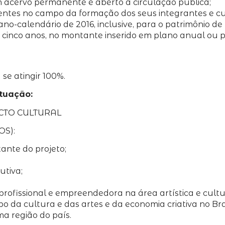
 acervo permanente e aberto à circulação pública;
nentes no campo da formação dos seus integrantes e cuj
 ano-calendário de 2016, inclusive, para o patrimônio
 cinco anos, no montante inserido em plano anual ou 
 se atingir 100%.
ntuação:
CTO CULTURAL
OS):
tante do projeto;
utiva;
profissional e empreendedora na área artística e cultu
 da cultura e das artes e da economia criativa no Bras
ma região do país.