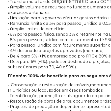
• Transforma o fundo ORÇAMENTÁRIO para CON
• Amplia volume de recursos no fundo: aumento de
exercícios anteriores;
• Limitação para o governo efetuar gastos administr
• Renúncia: limite de 3% para pessoa jurídica e 0,
• Amplia limites de benefício:
• 8% para pessoa física, sendo 3% diretamente na
• 8% para pessoa jurídica com faturamento até $3
• Para pessoa jurídica com faturamento superior a
• 4% destinado a projetos aprovados (mercado);
• De 4 para 5% (+1%): empresa doa pro FNC e 80%
• De 5 para 6% (+1%): pode ser destinado a projet
subseqüentes para 30, 40 e 50%).
Mantém 100% de benefício para as seguintes á
• Conservação e restauração de imóveis,monumentos
Municípios ou localizados em áreas tombadas;
• Identificação, promoção e salvaguarda do patrim
• Restauração de obras de arte, documentos artísti
• Projetos de produção independente, apresentado