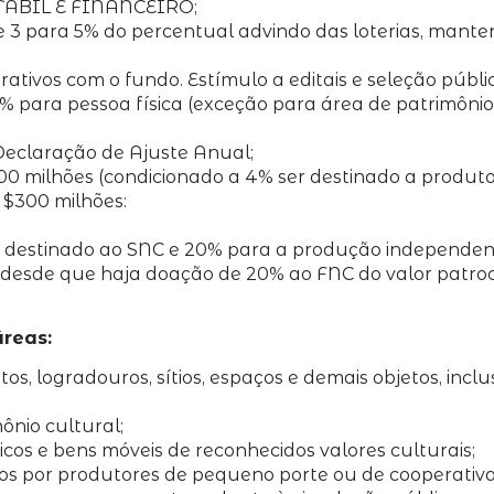
TÁBIL E FINANCEIRO;
 3 para 5% do percentual advindo das loterias, manten
ativos com o fundo. Estímulo a editais e seleção públic
05% para pessoa física (exceção para área de patrimônio
 Declaração de Ajuste Anual;
00 milhões (condicionado a 4% ser destinado a produt
 $300 milhões:
 é destinado ao SNC e 20% para a produção independen
os, desde que haja doação de 20% ao FNC do valor patr
reas:
, logradouros, sítios, espaços e demais objetos, inclu
ônio cultural;
cos e bens móveis de reconhecidos valores culturais;
s por produtores de pequeno porte ou de cooperativas