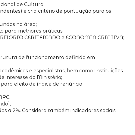
cional de Cultura;
dentes) e cria critério de pontuação para os
 Fundos na área;
lo para melhores práticas;
TERRITÓRIO CERTIFICADO e ECONOMIA CRIATIVA;
strutura de funcionamento definida em
 acadêmicos e especialistas, bem como Instituições
 interesse do Ministério;
ara efeito de índice de renúncia;
NPC.
ndo);
dos a 2%. Considera também indicadores sociais,