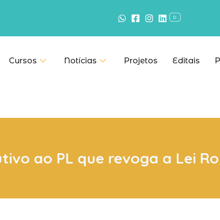
Cursos
Notícias
Projetos
Editais
P
tivo ao PL que revoga a Lei R