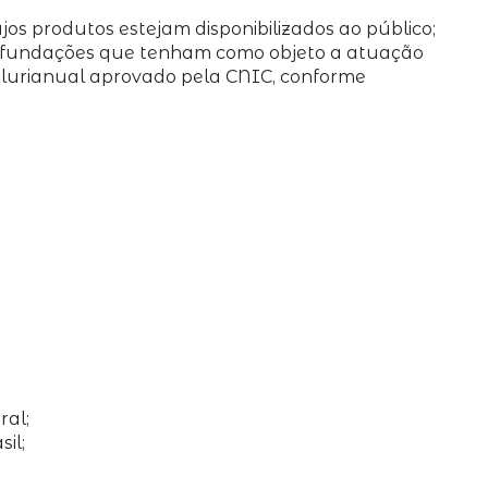
os produtos estejam disponibilizados ao público;
 de fundações que tenham como objeto a atuação
plurianual aprovado pela CNIC, conforme
ral;
il;