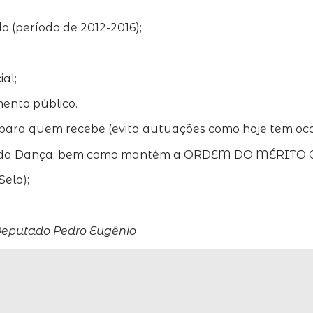
o (período de 2012-2016);
al;
mento público.
ta para quem recebe (evita autuações como hoje tem oco
eatro e da Dança, bem como mantém a ORDEM DO MÉRITO
Selo);
Deputado Pedro Eugênio