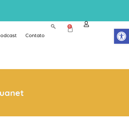
0
Abrir
odcast
Contato
ouanet