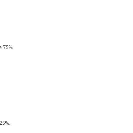
%
de 75%
125%.