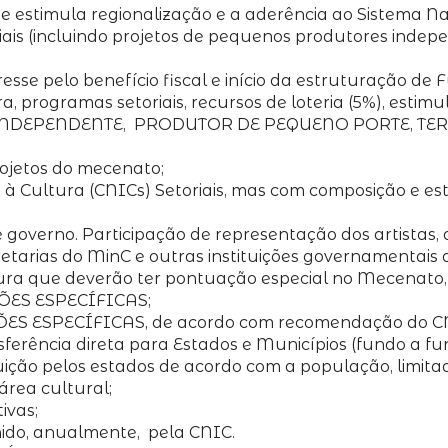
 estimula regionalização e a aderência ao Sistema Na
is (incluindo projetos de pequenos produtores indepen
teresse pelo benefício fiscal e início da estruturação de
, programas setoriais, recursos de loteria (5%), estimu
UÇÃO INDEPENDENTE, PRODUTOR DE PEQUENO PORTE, 
ojetos do mecenato;
 à Cultura (CNICs) Setoriais, mas com composição e e
 governo. Participação de representação dos artistas,
tarias do MinC e outras instituições governamentais de
ura que deverão ter pontuação especial no Mecenato, p
ÇÕES ESPECÍFICAS;
ÕES ESPECÍFICAS, de acordo com recomendação do C
ferência direta para Estados e Municípios (fundo a fu
uição pelos estados de acordo com a população, limita
área cultural;
ivas;
nido, anualmente, pela CNIC.