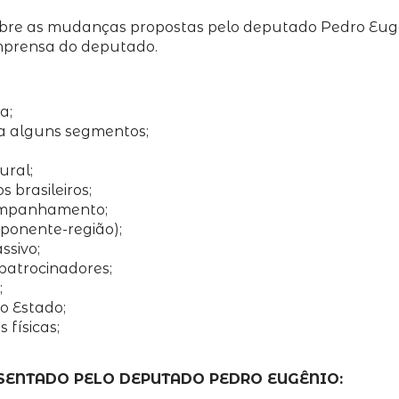
re as mudanças propostas pelo deputado Pedro Eugênio
imprensa do deputado.
a;
ra alguns segmentos;
ural;
 brasileiros;
companhamento;
oponente-região);
ssivo;
 patrocinadores;
;
o Estado;
 físicas;
ESENTADO PELO DEPUTADO PEDRO EUGÊNIO: