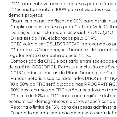
• FNC: aumenta volume de recursos para o Fundo e
• Mecenato: mantém 100% para atividades essencia
demais projetos;
• Ficart: cria benefício fiscal de 50% para atrair in
• Ampliação dos recursos para Cultura: Vale Cultura
• Definições mais claras, em especial PROD
• Diretrizes do FNC elaboradas pelo CNPC;
• CNIC volta a ser DELIBERATIVA, aprovando os pr
• Mantém as Coordenações Nacionais de Incentivo
regulamento a ser definido pelo MinC.
• Composição da CNIC é paritária entre sociedade e
de caráter REGIONAL. Permite a inclusão das Secre
• CNPC define as metas do Plano Nacional de Cult
• Fundos Setoriais são considerados PROGRAMA
• 10 a 50% do FNC será alocado nas PROGRAMAÇ
• 30% dos recursos do FNC serão alocados em trans
• Mínimo de 10% do FNC para cada região e distrib
econômicos, demográficos e outros específicos da 
• Retorna o limite de 15% para despesas administrat
• O período de apresentação de projetos será defi